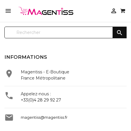



INFORMATIONS

Magentiss - E-Boutique
France Métropolitaine

Appelez-nous :
+33(0)4 28 29 92 27

magentiss@magentiss.fr