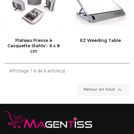
VOIR LE PRODUIT
VOIR LE PRODUIT
Plateau Presse à
EZ Weeding Table
Casquette Stahls'- 6 x 8
cm
Affichage 1-6 de 6 article(s)

Retour en haut