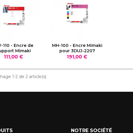
OIR LE PRODUIT
VOIR LE PRODUIT
-110 - Encre de
MH-100 - Encre Mimaki
upport Mimaki
pour 3DUJ-2207
Prix
Prix
111,00 €
191,00 €
chage 1-2 de 2 article(s)
UITS
NOTRE SOCIÉTÉ