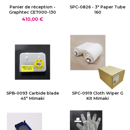
VOIR LE PRODUIT
VOIR LE PRODUIT
Panier de réception -
SPC-0826 - 3" Paper Tube
Graphtec CE7000-130
160
Prix
410,00 €
VOIR LE PRODUIT
VOIR LE PRODUIT
SPB-0093 Carbide blade
SPC-0919 Cloth Wiper G
45° Mimaki
Kit Mimaki