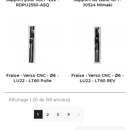
RDPU2550-ASQ
J0524 Mimaki
VOIR LE PRODUIT
VOIR LE PRODUIT
Fraise - Verso CNC - Ø6 -
Fraise - Verso CNC - Ø6 -
LU22 - LT60 Polie
LU22 - LT60 REV
Affichage 1-20 de 169 article(s)
1
2
3
9