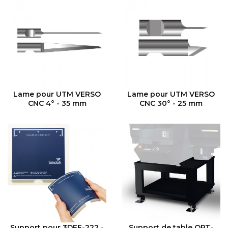
VOIR LE PRODUIT
VOIR LE PRODUIT
Lame pour UTM VERSO
Lame pour UTM VERSO
CNC 4° - 35 mm
CNC 30° - 25 mm
VOIR LE PRODUIT
VOIR LE PRODUIT
Support pour 3DFF-222 -
Support de table OPT-