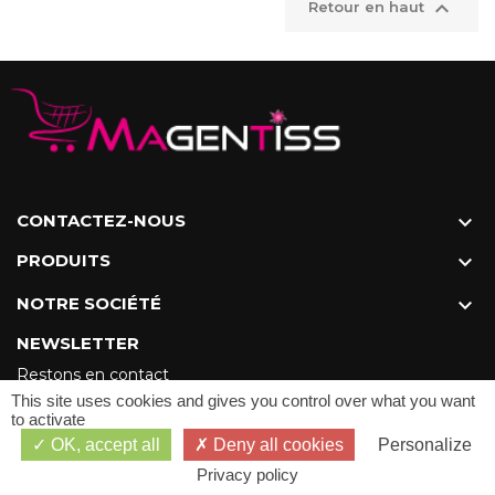

Retour en haut
CONTACTEZ-NOUS

PRODUITS

NOTRE SOCIÉTÉ

NEWSLETTER
Restons en contact
This site uses cookies and gives you control over what you want
to activate
OK, accept all
Deny all cookies
Personalize
Privacy policy