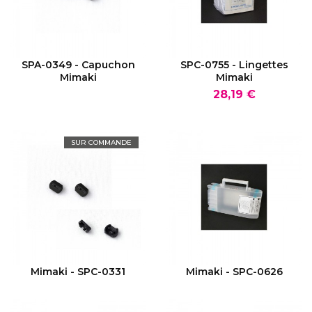
VOIR LE PRODUIT
VOIR LE PRODUIT
SPA-0349 - Capuchon
SPC-0755 - Lingettes
Mimaki
Mimaki
Prix
28,19 €
SUR COMMANDE
VOIR LE PRODUIT
VOIR LE PRODUIT
Mimaki - SPC-0331
Mimaki - SPC-0626