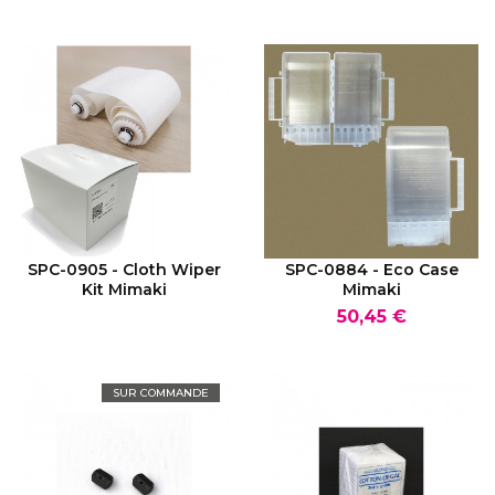
VOIR LE PRODUIT
VOIR LE PRODUIT
SPC-0905 - Cloth Wiper
SPC-0884 - Eco Case
Kit Mimaki
Mimaki
Prix
50,45 €
SUR COMMANDE