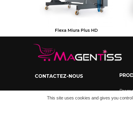
VOIR LE PRODUIT
Flexa Miura Plus HD
PROD
CONTACTEZ-NOUS
Promo
ADDRESSE :
This site uses cookies and gives you control
Meille
Magentiss - E-Boutique
France Métropolitaine
Nouve
TÉLÉPHONE :
+33(0)4 28 29 92 27