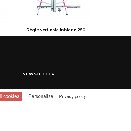
VOIR LE PRODUIT
VOIR
Règle verticale Inblade 250
Inbl
NEWSLETTER
Restons en contact
l cookies
Personalize
Privacy policy
e
yplug