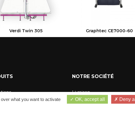
VOIR LE PRODUIT
VOIR LE PRODUIT
Verdi Twin 305
Graphtec CE7000-60
UITS
NOTRE SOCIÉTÉ
tions
Livraison
 over what you want to activate
OK, accept all
Deny al
ures ventes
Mentions légales | Magentiss
autés
Conditions Générales de vent
Qui sommes-nous ?
Paiement 100% Sécurisé - Pa