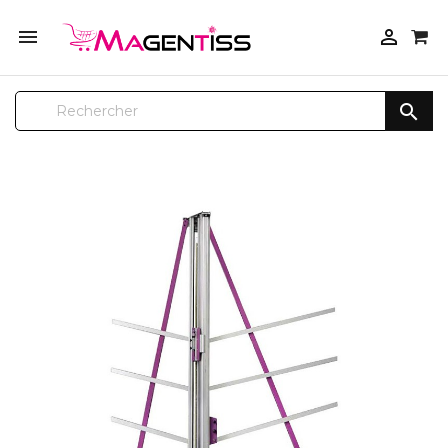


