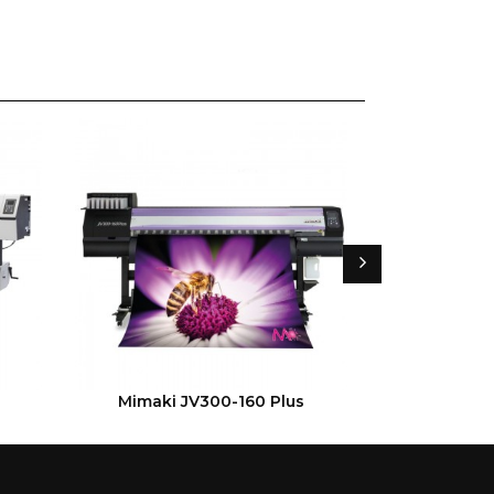
VOIR LE PRODUIT
VOIR
Mimaki JV300-160 Plus
Mimaki