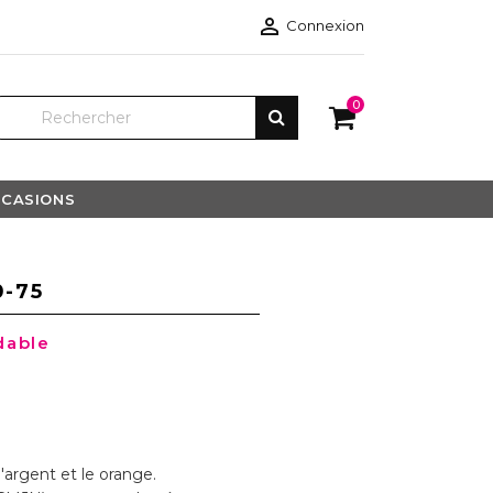

Connexion
0
CASIONS
0-75
dable
'argent et le orange.