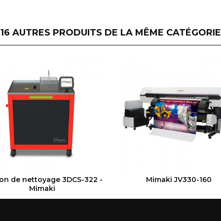
16 AUTRES PRODUITS DE LA MÊME CATÉGORIE
VOIR LE PRODUIT
VOIR LE PRODUIT
ion de nettoyage 3DCS-322 -
Mimaki JV330-160
Mimaki