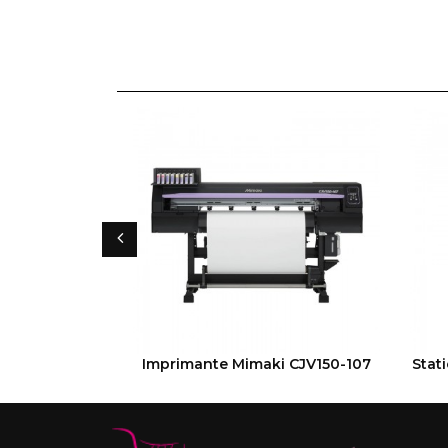
VOIR LE PRODUIT
Imprimante Mimaki CJV150-107
Stat