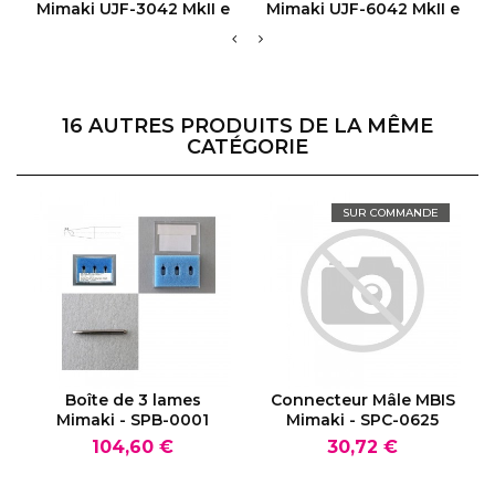
VOIR LE PRODUIT
VOIR LE PRODUIT
Mimaki UJF-3042 MkII e
Mimaki UJF-6042 MkII e
16 AUTRES PRODUITS DE LA MÊME
CATÉGORIE
SUR COMMANDE
VOIR LE PRODUIT
VOIR LE PRODUIT
Boîte de 3 lames
Connecteur Mâle MBIS
Mimaki - SPB-0001
Mimaki - SPC-0625
Prix
Prix
104,60 €
30,72 €