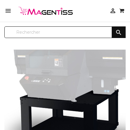


