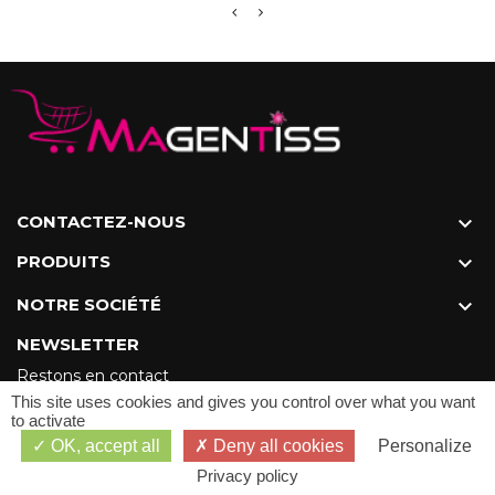
CONTACTEZ-NOUS

PRODUITS

NOTRE SOCIÉTÉ

NEWSLETTER
Restons en contact
This site uses cookies and gives you control over what you want
to activate
OK, accept all
Deny all cookies
Personalize
Privacy policy