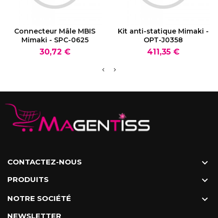
VOIR LE PRODUIT
VOIR LE PRODUIT
Connecteur Mâle MBIS
Kit anti-statique Mimaki -
Mimaki - SPC-0625
OPT-J0358
Prix
Prix
30,72 €
411,35 €
CONTACTEZ-NOUS

PRODUITS

NOTRE SOCIÉTÉ

NEWSLETTER