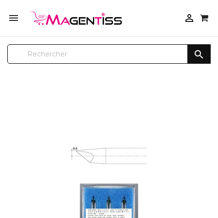


