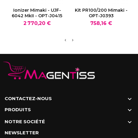
VOIR LE PRODUIT
VOIR LE PRODUIT
Ionizer Mimaki - UJF-
Kit PR100/200 Mimaki -
6042 MkII - OPT-J0415
OPT-J0393
Prix
Prix
2 770,20 €
758,16 €
CONTACTEZ-NOUS

PRODUITS

NOTRE SOCIÉTÉ

NEWSLETTER