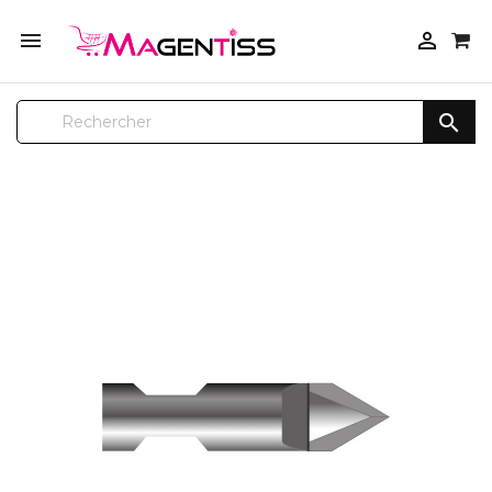


