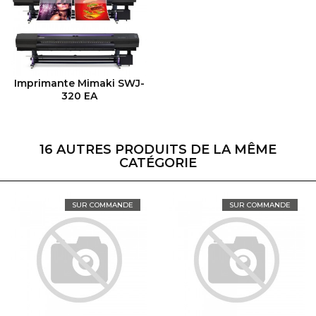
VOIR LE PRODUIT
Imprimante Mimaki SWJ-
320 EA
16 AUTRES PRODUITS DE LA MÊME
CATÉGORIE
SUR COMMANDE
SUR COMMANDE