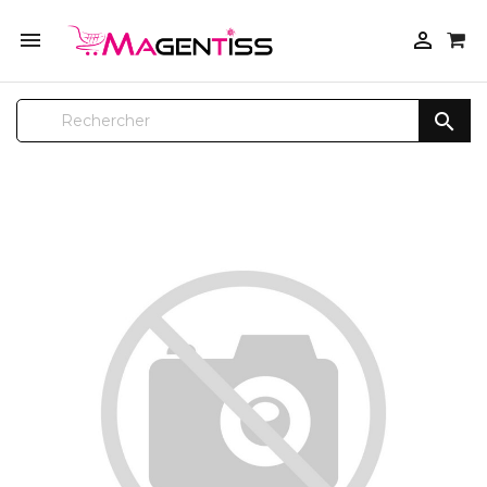



SUR COMMANDE