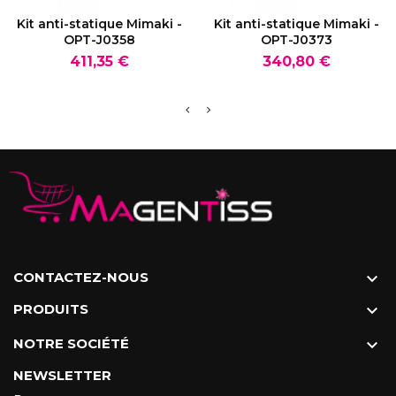
VOIR LE PRODUIT
VOIR LE PRODUIT
Kit anti-statique Mimaki -
Kit anti-statique Mimaki -
OPT-J0358
OPT-J0373
Prix
Prix
411,35 €
340,80 €
CONTACTEZ-NOUS

PRODUITS

NOTRE SOCIÉTÉ

NEWSLETTER