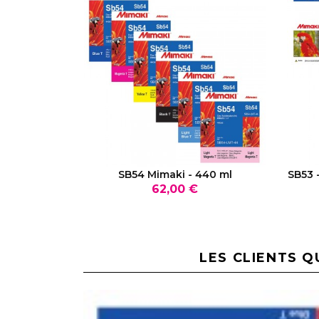
VOIR LE PRODUIT
SB54 Mimaki - 440 ml
SB53 
Prix
62,00 €
LES CLIENTS Q