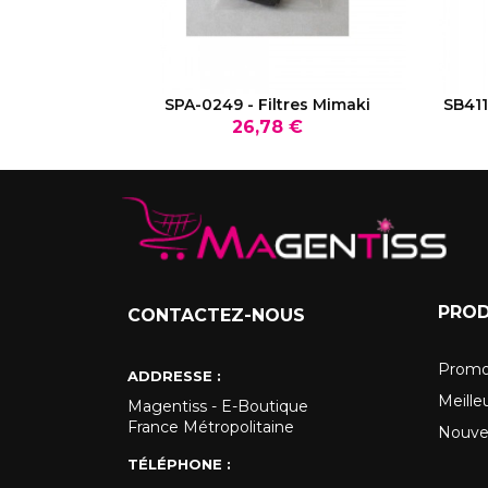
VOIR LE PRODUIT
SPA-0249 - Filtres Mimaki
SB411
Prix
26,78 €
PROD
CONTACTEZ-NOUS
Promo
ADDRESSE :
Meille
Magentiss - E-Boutique
France Métropolitaine
Nouve
TÉLÉPHONE :