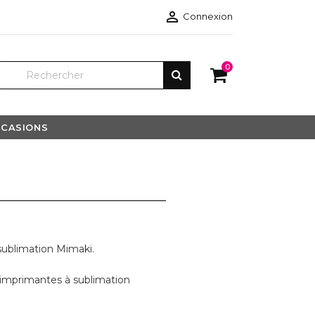

Connexion
0
CASIONS
sublimation Mimaki.
 imprimantes à sublimation