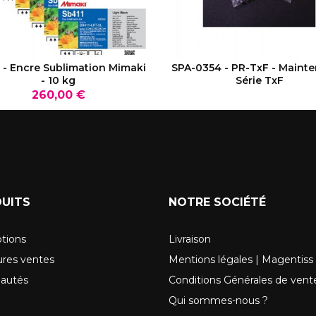
VOIR LE PRODUIT
VOIR LE PRODUIT
 - Encre Sublimation Mimaki
SPA-0354 - PR-TxF - Maint
- 10 kg
Série TxF
Prix
260,00 €
UITS
NOTRE SOCIÉTÉ
tions
Livraison
ures ventes
Mentions légales | Magentiss
autés
Conditions Générales de vent
Qui sommes-nous ?