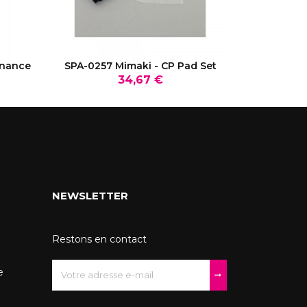
VOIR LE PRODUIT
V
enance
SPA-0257 Mimaki - CP Pad Set
BS3 Encre s
Prix
34,67 €
NEWSLETTER
Restons en contact
e