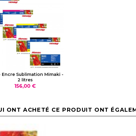
VOIR LE PRODUIT
- Encre Sublimation Mimaki -
2 litres
Prix
156,00 €
UI ONT ACHETÉ CE PRODUIT ONT ÉGALE