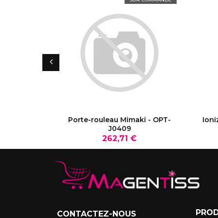
VOIR LE PRODUIT
Porte-rouleau Mimaki - OPT-
Ioni
J0409
Prix
262,71 €
PROD
CONTACTEZ-NOUS