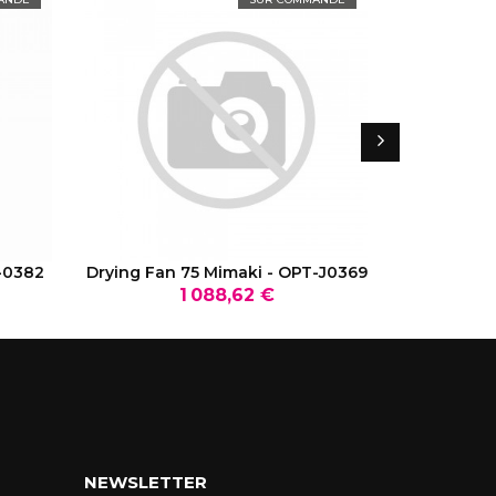
VOIR LE PRODUIT
V
-0382
Drying Fan 75 Mimaki - OPT-J0369
Fraise - V
Prix
1 088,62 €
NEWSLETTER