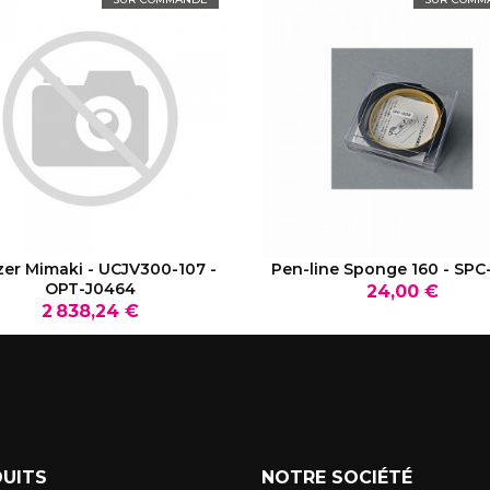
VOIR LE PRODUIT
VOIR LE PRODUIT
zer Mimaki - UCJV300-107 -
Pen-line Sponge 160 - SPC
OPT-J0464
Prix
24,00 €
Prix
2 838,24 €
UITS
NOTRE SOCIÉTÉ