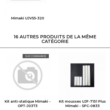
VOIR LE PRODUIT
Mimaki UJV55-320
16 AUTRES PRODUITS DE LA MÊME
CATÉGORIE
SUR COMMANDE
VOIR LE PRODUIT
VOIR LE PRODUIT
Kit anti-statique Mimaki -
Kit mousses UJF-7151 Plus
OPT-J0373
Mimaki - SPC-0833