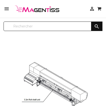



SUR COMMANDE