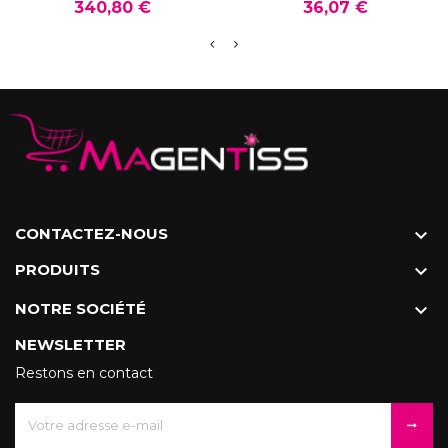
Prix
Prix
340,80 €
36,07 €
CONTACTEZ-NOUS

PRODUITS

NOTRE SOCIÉTÉ

NEWSLETTER
Restons en contact