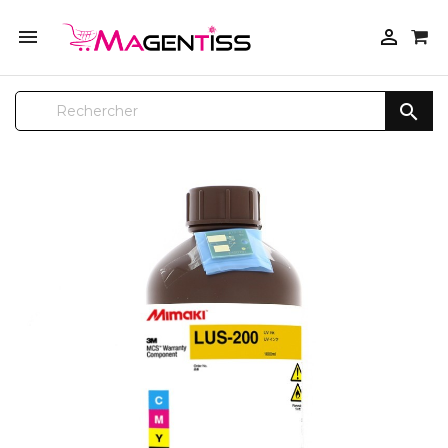


