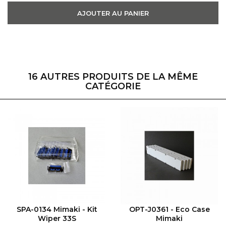
AJOUTER AU PANIER
16 AUTRES PRODUITS DE LA MÊME
CATÉGORIE
VOIR LE PRODUIT
VOIR LE PRODUIT
SPA-0134 Mimaki - Kit
OPT-J0361 - Eco Case
Wiper 33S
Mimaki