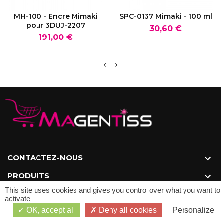
VOIR LE PRODUIT
VOIR LE PRODUIT
MH-100 - Encre Mimaki
SPC-0137 Mimaki - 100 ml
pour 3DUJ-2207
Prix
30,60 €
Prix
191,00 €
CONTACTEZ-NOUS

PRODUITS

This site uses cookies and gives you control over what you want to
NOTRE SOCIÉTÉ

activate
OK, accept all
Deny all cookies
Personalize
NEWSLETTER