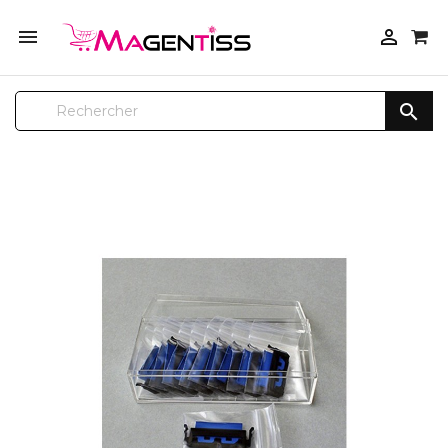


