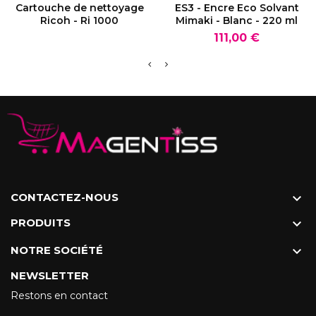
VOIR LE PRODUIT
VOIR LE PRODUIT
Cartouche de nettoyage
ES3 - Encre Eco Solvant
Ricoh - Ri 1000
Mimaki - Blanc - 220 ml
Prix
111,00 €
CONTACTEZ-NOUS

PRODUITS

NOTRE SOCIÉTÉ

NEWSLETTER
Restons en contact