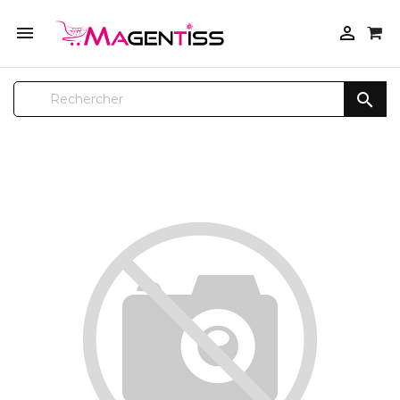


