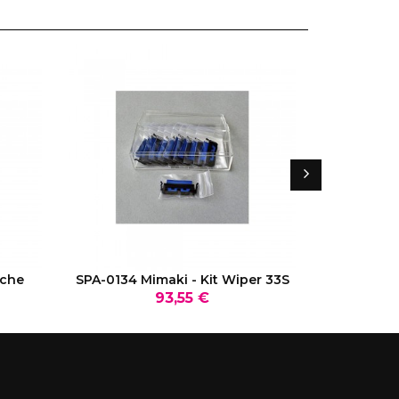
VOIR LE PRODUIT
V
oche
SPA-0134 Mimaki - Kit Wiper 33S
PR-20
Prix
93,55 €