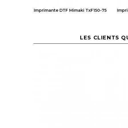
VOIR LE PRODUIT
Imprimante DTF Mimaki TxF150-75
Impr
LES CLIENTS Q