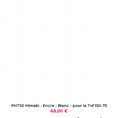
VOIR LE PRODUIT
PHT50 Mimaki - Encre - Blanc - pour la TxF150-75
Prix
68,00 €