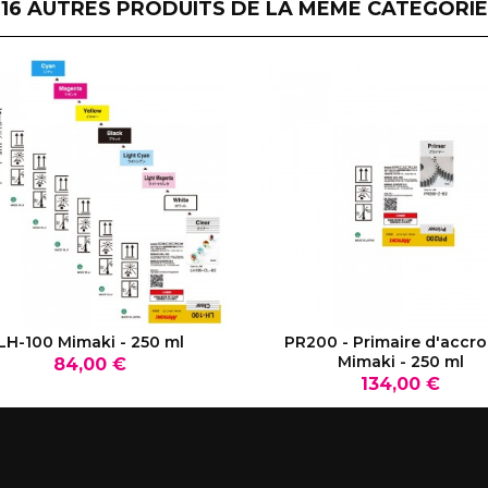
16 AUTRES PRODUITS DE LA MÊME CATÉGORIE
VOIR LE PRODUIT
VOIR LE PRODUIT
LH-100 Mimaki - 250 ml
PR200 - Primaire d'accr
Mimaki - 250 ml
Prix
84,00 €
Prix
134,00 €