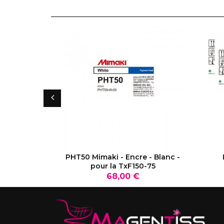
VOIR LE PRODUIT
PHT50 Mimaki - Encre - Blanc -
pour la TxF150-75
Prix
68,00 €