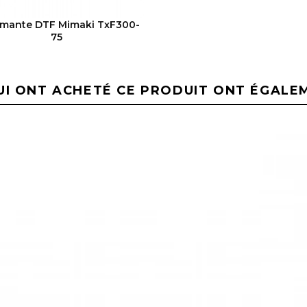
VOIR LE PRODUIT
imante DTF Mimaki TxF300-
75
UI ONT ACHETÉ CE PRODUIT ONT ÉGALE