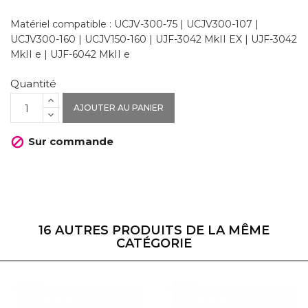
Matériel compatible : UCJV-300-75 | UCJV300-107 |
UCJV300-160 | UCJV150-160 | UJF-3042 MkII EX | UJF-3042
MkII e | UJF-6042 MkII e
Quantité
AJOUTER AU PANIER
Sur commande

16 AUTRES PRODUITS DE LA MÊME
CATÉGORIE