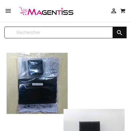



SUR COMMANDE