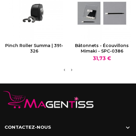
VOIR LE PRODUIT
VOIR LE PRODUIT
Pinch Roller Summa | 391-
Bâtonnets - Écouvillons
326
Mimaki - SPC-0386
Prix
31,73 €
CONTACTEZ-NOUS
