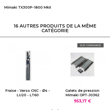
VOIR LE PRODUIT
Mimaki TX300P-1800 MkII
16 AUTRES PRODUITS DE LA MÊME
CATÉGORIE
SUR COMMANDE
VOIR LE PRODUIT
VOIR LE PRODUIT
Fraise - Verso CNC - Ø4 -
Galets de pression
LU20 - LT60
Mimaki OPT-J0362
Prix
953,17 €