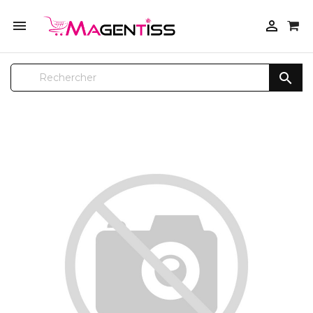



SUR COMMANDE