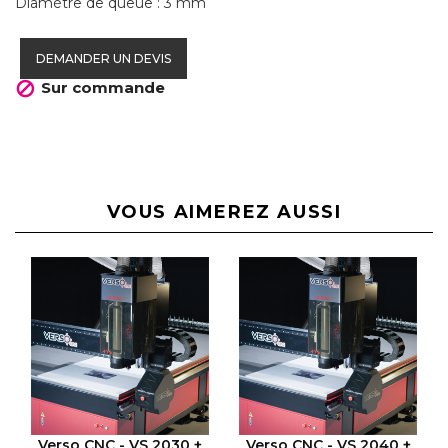
Diamètre de queue : 3 mm
DEMANDER UN DEVIS
Sur commande

VOUS AIMEREZ AUSSI
VOIR LE PRODUIT
VOIR LE PRODUIT
Verso CNC - VS 2030 +
Verso CNC - VS 2040 +