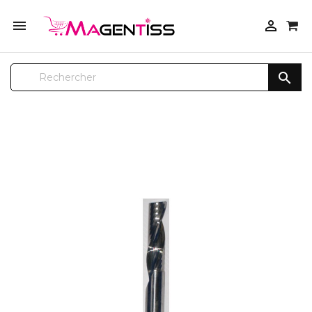



SUR COMMANDE